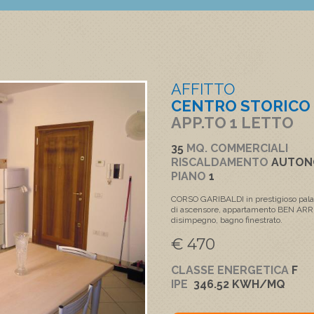
AFFITTO
CENTRO STORICO
APP.TO 1 LETTO
35
MQ. COMMERCIALI
RISCALDAMENTO
AUTO
PIANO
1
CORSO GARIBALDI in prestigioso palaz
di ascensore, appartamento BEN ARR
disimpegno, bagno finestrato.
€ 470
CLASSE ENERGETICA
F
IPE
346.52 KWH/MQ