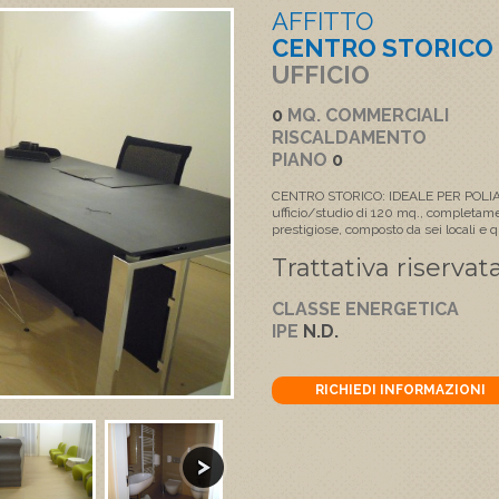
AFFITTO
CENTRO STORICO
UFFICIO
0
MQ. COMMERCIALI
RISCALDAMENTO
PIANO
0
CENTRO STORICO: IDEALE PER POLIA
ufficio/studio di 120 mq., completam
prestigiose, composto da sei locali e 
Trattativa riservata
CLASSE ENERGETICA
IPE
N.D.
RICHIEDI INFORMAZIONI