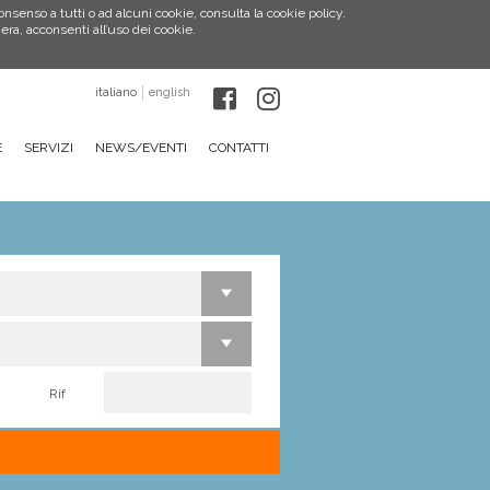
consenso a tutti o ad alcuni cookie, consulta la cookie policy.
a, acconsenti all’uso dei cookie.
italiano
english
E
SERVIZI
NEWS/EVENTI
CONTATTI
Rif