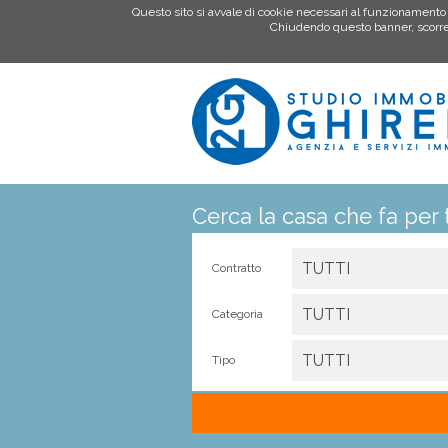
Questo sito si avvale di cookie necessari al funzionamento ed 
Chiudendo questo banner, scorren
Cerca la casa che fa per 
TUTTI
Contratto
TUTTI
Categoria
TUTTI
Tipo