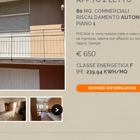
80
MQ. COMMERCIALI
RISCALDAMENTO
AUTO
PIANO
1
PISCINA in zona residenziale e sil
da ingresso, salone con affaccio su te
bagno, Garage
€ 650
CLASSE ENERGETICA
F
IPE
239.94 KWH/MQ
RICHIEDI INFORMAZIONI