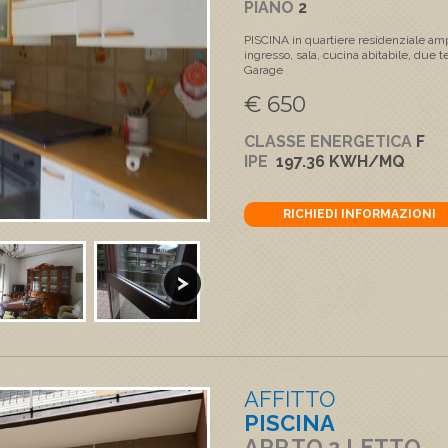
PIANO
2
PISCINA in quartiere residenziale 
ingresso, sala, cucina abitabile, due 
Garage
€ 650
CLASSE ENERGETICA
F
IPE
197.36 KWH/MQ
RICHIEDI INFORMAZIONI
AFFITTO
PISCINA
APP.TO 2 LETTO