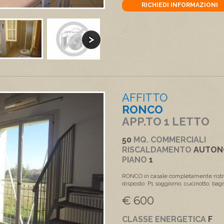
RICHIEDI INFORMAZIONI
AFFITTO
RONCO
APP.TO 1 LETTO
50
MQ. COMMERCIALI
RISCALDAMENTO
AUTO
PIANO
1
RONCO in casale completamente rist
disposto: P1 soggiorno, cucinotto, bag
€ 600
CLASSE ENERGETICA
F