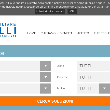
utili alle finalità illustrate nella cookie policy. Se vuoi saperne di più o negare il 
do questa pagina, cliccando su un link o proseguendo la navigazione in altra manier
Ulteriori informazioni
OK
HOME
CHI SIAMO
VENDITA
AFFITTO
TURISTICH
te
TUTTI
Zona
TUTTI
Prezzo
TUTTI
N° Letti
CERCA SOLUZIONI