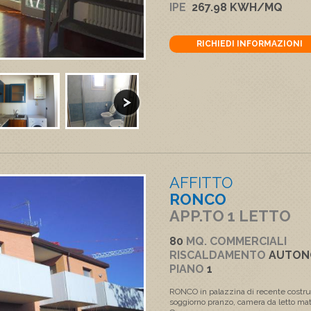
IPE
267.98 KWH/MQ
RICHIEDI INFORMAZIONI
AFFITTO
RONCO
APP.TO 1 LETTO
80
MQ. COMMERCIALI
RISCALDAMENTO
AUTO
PIANO
1
RONCO in palazzina di recente cost
soggiorno pranzo, camera da letto mat